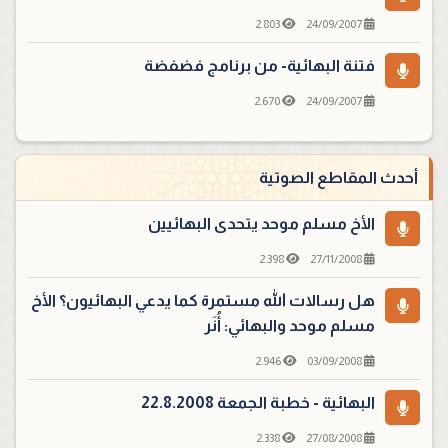
2.803
24/09/2007
فتنة البهائية- من برنامج فضفضة
2.670
24/09/2007
أحدث المقاطع الصوتية
الأخ مسلم موحد يتحدى البهائيين
2.398
27/11/2008
هل رسالات الله مستمرة كما يدعي البهائيون؟ الأخ
مسلم موحد والبهائي: أُنَر
2.946
03/09/2008
البهائية - خطبة الجمعة 22.8.2008
2.338
27/08/2008