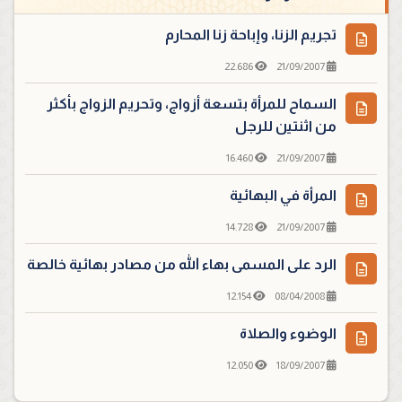
تجريم الزنا، وإباحة زنا المحارم
22.686
21/09/2007
السماح للمرأة بتسعة أزواج، وتحريم الزواج بأكثر
من اثنتين للرجل
16.460
21/09/2007
المرأة في البهائية
14.728
21/09/2007
الرد على المسمى بهاء الله من مصادر بهائية خالصة
12.154
08/04/2008
الوضوء والصلاة
12.050
18/09/2007