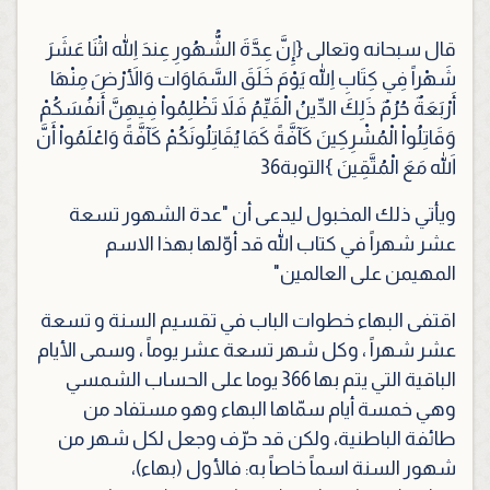
قال سبحانه وتعالى
{إِنَّ عِدَّةَ الشُّهُورِ عِندَ اللّهِ اثْنَا عَشَرَ
شَهْراً فِي كِتَابِ اللّهِ يَوْمَ خَلَقَ السَّمَاوَات وَالأَرْضَ مِنْهَا
أَرْبَعَةٌ حُرُمٌ ذَلِكَ الدِّينُ الْقَيِّمُ فَلاَ تَظْلِمُواْ فِيهِنَّ أَنفُسَكُمْ
وَقَاتِلُواْ الْمُشْرِكِينَ كَآفَّةً كَمَا يُقَاتِلُونَكُمْ كَآفَّةً وَاعْلَمُواْ أَنَّ
اللّهَ مَعَ الْمُتَّقِينَ }
التوبة
36
ويأتي ذلك المخبول ليدعى أن "عدة الشهور تسعة
عشر شهراً في كتاب الله قد أوّلها بهذا الاسم
المهيمن على العالمين"
اقتفى البهاء خطوات الباب في تقسيم السنة و تسعة
عشر شهراً ، وكل شهر تسعة عشر يوماً ، وسمى الأيام
الباقية التي يتم بها
366
يوما على الحساب الشمسي
وهي خمسة أيام سمّاها البهاء وهو مستفاد من
طائفة الباطنية، ولكن قد حرّف وجعل لكل شهر من
شهور السنة اسماً خاصاً به: فالأول (بهاء)،