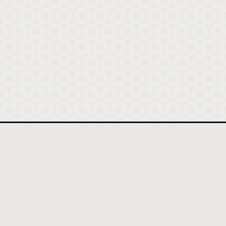
أقسام المقالات
تفنيد الإسلام لما نادت به البهائية
وإن تعجب فعجب قولهم
ولا ينبئك مثل خبير