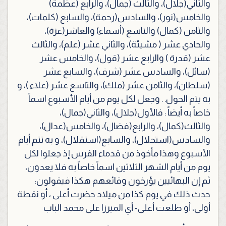
والثاني(جلال)، والثالث (جمال)، والرابع (عظمة)
والخامس(نور)، والسادس(رحمة)، والسابع (كلمات)،
والثامن (كمال) والتاسع (أسماء) والعاشر(عزة)،
والحادي عشر ( مشيئة)، والثاني عشر (علم)، والثالث
عشر (قدرة ) والرابع عشر (قول)، والخامس عشر
(سائل)، والسادس عشر (شرف)، والسابع عشر
(سلطان)، والثامن عشر (ملك)، والتاسع عشر (علاء )، و
به يتم الحول. . وجعل لكل يوم من أيام الأسبوع اسماً
خاصاً به أيضاً : فالأول(جلال)، والثاني(جمال)،
والثالث(كمال)، والرابع(فضال)، والخامس(عدال)،
والسادس(استحلال)، والسابع(استقلال)، و به تتم أيام
الأسبوع وهذا مأخوذ من قدماء الفرس إذ جعلوا لكل
يوم من أيام الشهر الثلاثين اسماً خاصاً به فلا يعدون،
ثم إن البهائيين يؤرخون وقائعهم هكذا فيقولون:
حدث ذلك في يوم كذا من ميلاد حضرت أعلى ، أو نقطة
أولى، أو طلعت أعلى- أي الميرزا على محمد الباب