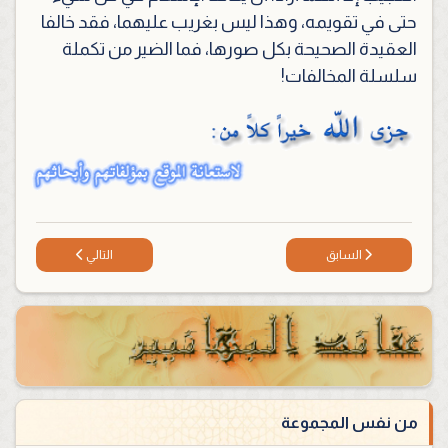
حتى في تقويمه، وهذا ليس بغريب عليهما، فقد خالفا
العقيدة الصحيحة بكل صورها، فما الضير من تكملة
سلسلة المخالفات!
المقال السابق: الحج
المقال التالي: النكاح و
السابق
التالي
من نفس المجموعة