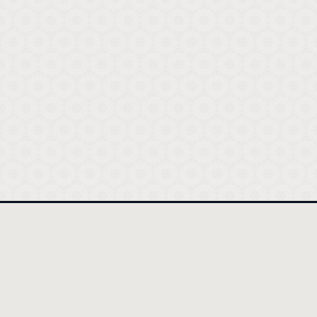
أقسام المقالات
تفنيد الإسلام لما نادت به البهائية
وإن تعجب فعجب قولهم