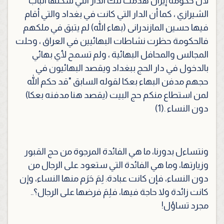
لأن حكومة إيران هدمت تلك الدار التي سكنها الباب
الشيرازي ، كما أن الدار التي كانت في بغداد والتي أقام
فيها حسين المازندرانى (بهاء الله) لم يتبق في ملكهم
فالحكومة حظرت نشاطات البهائيين في العراق ، وحلت
المجالس والمحافل البهائية ، ولم تسمح لأي بهائي
بالدخول في دار الحج ببغداد ويقصد البهائيون في
حجهم مدفن البهاء بعكا لقوله السابق "قد حكم الله
لمن استطاع منكم حج البيت (يقصد هنا مدفنه بعكا)
دون النساء .
(1)
ونتساءل بدورنا، ما هي الفائدة المرجوة من حج القبور
وزيارتها، وما هي الفائدة التي ستعود على الرجال من
دون النساء، فإن كانت عبادة: لِمَ حَرَم منها النساء، وإن
كانت زائدة ولا حاجة فيها، فلِمَ فرضها على الرجال؟..
مجرد تساؤل!