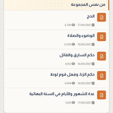
من نفس المجموعة
الحج
6.748
17/09/2007
الوضوء والصلاة
12.053
18/09/2007
حكم السارق والقاتل
4.012
16/09/2007
حكم الزنا، وفِعل قوم لوط
6.044
16/09/2007
عدة الشهور والأيام في السنة البهائية
5.618
17/09/2007