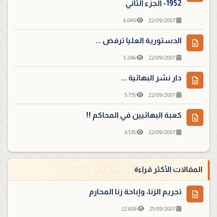
1952- الجزء الثاني
6.049
22/09/2007
الدستورية العليا ترفض ...
5.246
22/09/2007
دار نشر البهائية ...
5.735
22/09/2007
كعبة البهائيين في المحاكم !!
6.535
22/09/2007
المقالات الأكثر قراءة
تجريم الزنا، وإباحة زنا المحارم
22.686
21/09/2007