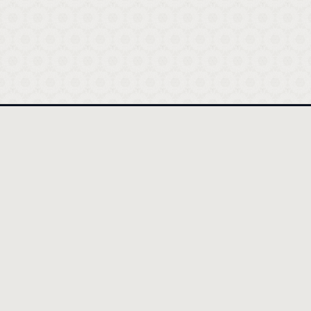
أقسام المقالات
تفنيد الإسلام لما نادت به البهائية
وإن تعجب فعجب قولهم
ولا ينبئك مثل خبير
فماذا بعد الحق إلا الضلال
فتاوى عن البهائية