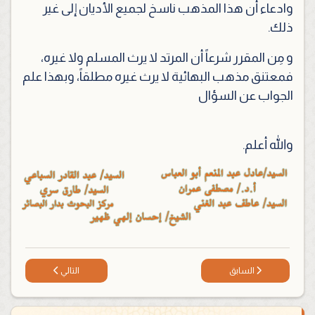
وادعاء أن هذا المذهب ناسخ لجميع الأديان إلى غير
ذلك.
و مِن المقرر شرعاً أن المرتد لا يرث المسلم ولا غيره،
فمعتنق مذهب البهائية لا يرث غيره مطلقاً، وبهذا علم
الجواب عن السؤال
والله أعلم.
المقال السابق: إعتناق المذهب البهائي ردة مانعة للميراث
المقال التالي: عدم جوا
السابق
التالي